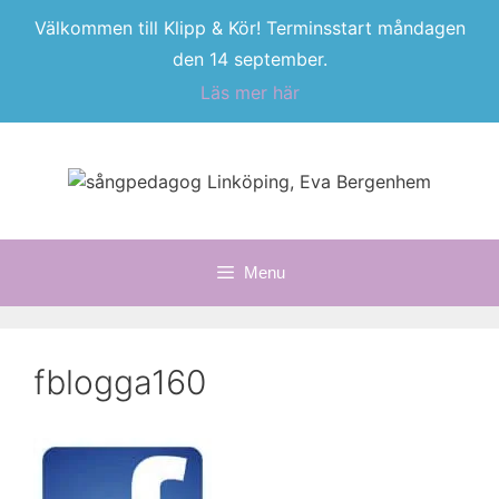
Välkommen till Klipp & Kör! Terminsstart måndagen
den 14 september.
Läs mer här
Skip
to
content
Menu
fblogga160