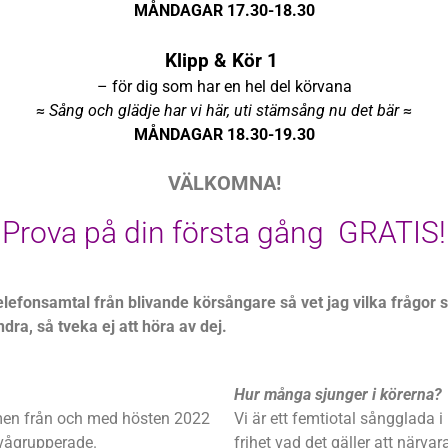
MÅNDAGAR 17.30-18.30
Klipp & Kör 1
– för dig som har en hel del körvana
≈
Sång och glädje har vi här, uti stämsång nu det bär
≈
MÅNDAGAR 18.30-19.30
VÄLKOMNA!
Prova på din första gång GRATIS!
elefonsamtal från blivande körsångare så vet jag vilka frågor
ra, så tveka ej att höra av dej.
Hur
många
sjunger i körerna?
” men från och med hösten 2022
Vi är ett femtiotal sångglada i
nivågrupperade.
frihet vad det gäller att närva