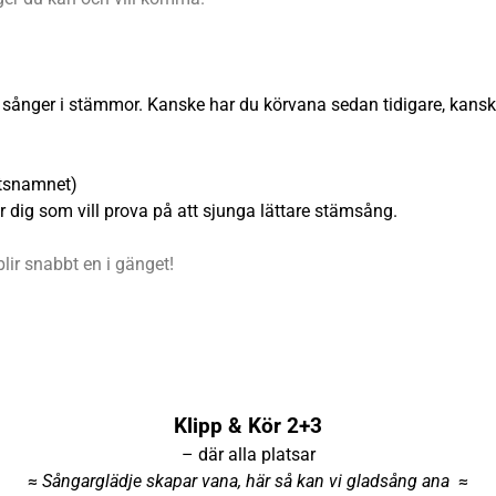
a sånger i stämmor. Kanske har du körvana sedan tidigare, kanske
betsnamnet)
r dig som vill prova på att sjunga lättare stämsång.
ir snabbt en i gänget!
Klipp & Kör 2+3
– där alla platsar
≈
Sångarglädje skapar vana, här så kan vi gladsång ana
≈