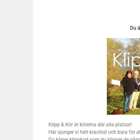
Du ä
Klipp & Kör är körerna där alla platsar!
Här sjunger vi helt kravlöst och bara för 
Du köper klippkort som du klipper de gån