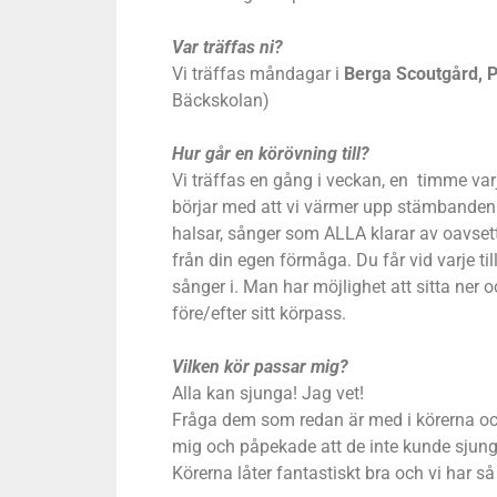
Var träffas ni?
Vi träffas måndagar i
Berga Scoutgård, P
Bäckskolan)
Hur går en körövning till?
Vi träffas en gång i veckan, en timme varj
börjar med att vi värmer upp stämbanden i
halsar, sånger som ALLA klarar av oavsett
från din egen förmåga. Du får vid varje ti
sånger i. Man har möjlighet att sitta ne
före/efter sitt körpass.
Vilken kör passar mig?
Alla kan sjunga! Jag vet!
Fråga dem som redan är med i körerna oc
mig och påpekade att de inte kunde sjung
Körerna låter fantastiskt bra och vi har s