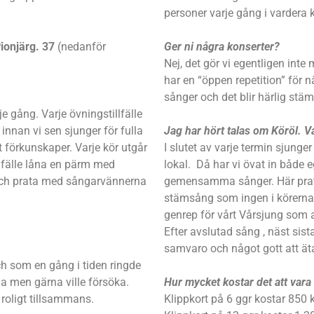
personer varje gång i vardera kö
ionjärg. 37
(nedanför
Ger ni några konserter?
Nej, det gör vi egentligen inte
har en “öppen repetition” för 
sånger och det blir härlig stä
e gång. Varje övningstillfälle
nnan vi sen sjunger för fulla
Jag har hört talas om Köröl. V
 förkunskaper. Varje kör utgår
I slutet av varje termin sjunge
llfälle låna en pärm med
lokal. Då har vi övat in både 
r och prata med sångarvännerna
gemensamma sånger. Här pratar
stämsång som ingen i körerna t
genrep för vårt
Vårsjung
som al
Efter avslutad sång , näst sist
samvaro och något gott att ät
h som en gång i tiden ringde
a men gärna ville försöka.
Hur mycket kostar det att vara
å roligt tillsammans.
Klippkort på 6 ggr kostar 850 k