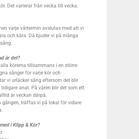
r. Det varierar från vecka till vecka.
 men varje vårtermin avslutas med att vi
nära och kära. Då bjuder vi på många
msång.
ad är det?
r alla körerna tillsammans i en större
egna sånger för varje kör och
 vi urläcker sång eftersom det blir
idigare anat. På våren blir det som ett
ltid är veckan därpå.
a gången, träffas vi på lokal för vidare
a.
 med i Klipp & Kör?
r.