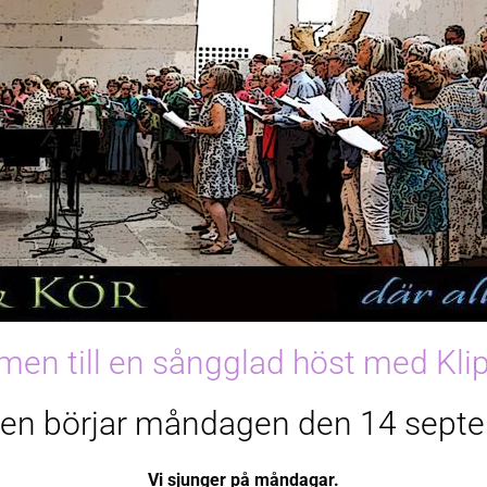
en till en sångglad höst med Klip
en börjar måndagen den 14 sept
Vi sjunger på måndagar.