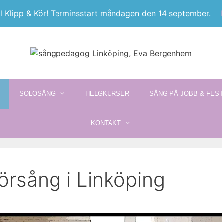
l Klipp & Kör! Terminsstart måndagen den 14 september.
SOLOSÅNG
HELGKURSER
SÅNG PÅ JOBB & FES
KONTAKT
örsång i Linköping