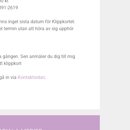
0 kr.
91-2619
nns inget sista datum för Klippkortet.
el termin utan att höra av sig upphör
a gången. Sen anmäler du dig till mig
t klippkort
 gå in via
Kontaktsidan
.