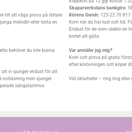
Klippkort på 12 ggr kostar 1.20
Skaparverkstans bankgiro:
58
e till att våga prova på lättare
Körens Swish:
123-22 70 817
junga melodin eller testa en
Kom när du har lust och tid. Fi
Endast för de som uteblir en h
kortet att gälla.
detta behöver du inte kunna
Var anmäler jag mig?
Kom och prova på gratis först
efter körövningen och köper dit
tt vi sjunger endast för att
stå notläsning men sjunger
Vid oklarheter – ring mig eller
inspelade sångstämmor.