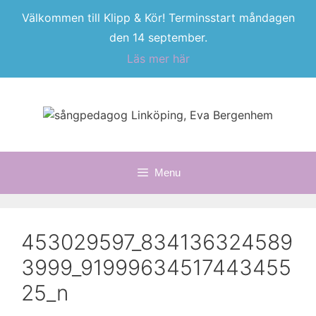
Välkommen till Klipp & Kör! Terminsstart måndagen
den 14 september.
Läs mer här
Skip
to
content
Menu
453029597_834136324589
3999_91999634517443455
25_n