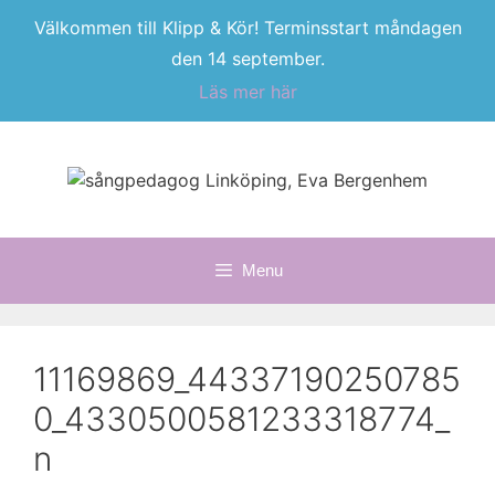
Välkommen till Klipp & Kör! Terminsstart måndagen
den 14 september.
Läs mer här
Skip
to
content
Menu
11169869_44337190250785
0_4330500581233318774_
n