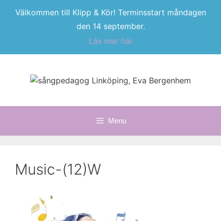
Välkommen till Klipp & Kör! Terminsstart måndagen
den 14 september.
Läs mer här
Skip
to
content
Menu
Music-(12)W