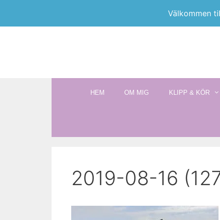
Välkommen til
Skip
to
content
HEM
OM MIG
KLIPP & KÖR
2019-08-16 (127