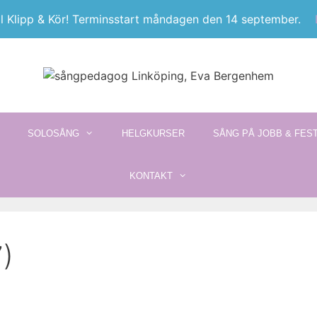
l Klipp & Kör! Terminsstart måndagen den 14 september.
SOLOSÅNG
HELGKURSER
SÅNG PÅ JOBB & FES
KONTAKT
)