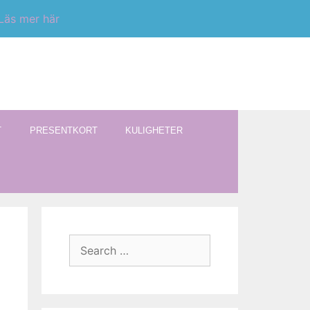
Läs mer här
T
PRESENTKORT
KULIGHETER
Search
for: